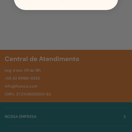
Central de Atendimento
seg. à sex. 09 às 18h
+55 43 99168-8285
info@fozoco.com
CNPJ: 37.211.060/0001-63
NOSSA EMPRESA